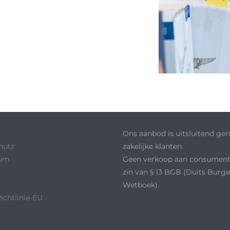
Ons aanbod is uitsluitend ger
hutz
zakelijke klanten.
sum
Geen verkoop aan consument
zin van § 13 BGB (Duits Burger
Wetboek).
ichtlinie-EU