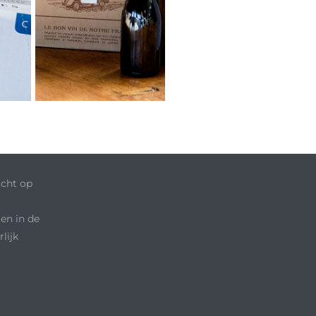
icht op
en in de
lijk