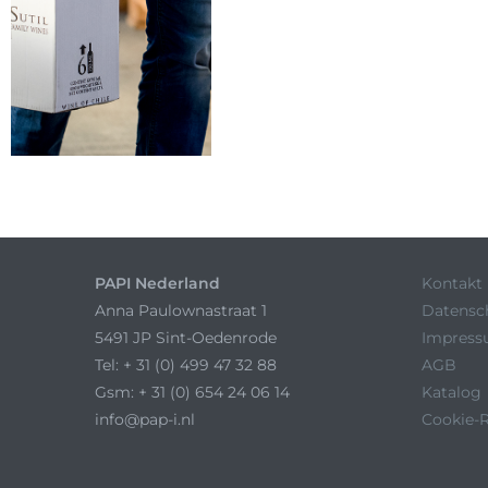
PAPI Nederland
Kontakt
Anna Paulownastraat 1
Datensc
5491 JP Sint-Oedenrode
Impres
Tel: + 31 (0) 499 47 32 88
AGB
Gsm: + 31 (0) 654 24 06 14
Katalog
info@pap-i.nl
Cookie-R