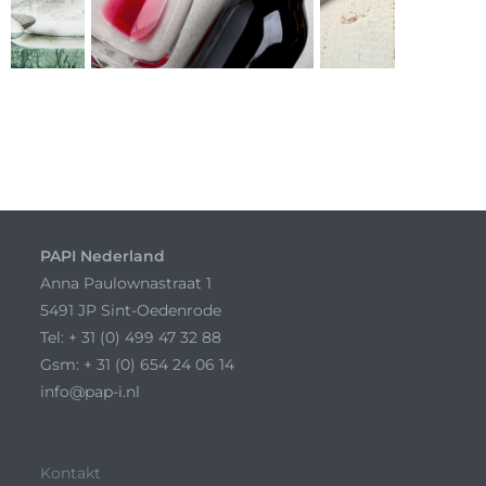
PAPI Nederland
Anna Paulownastraat 1
5491 JP Sint-Oedenrode
Tel: + 31 (0) 499 47 32 88
Gsm: + 31 (0) 654 24 06 14
info@pap-i.nl
Kontakt