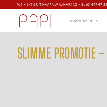
WE KIJKEN UIT NAAR UW AANVRAAG + 31 (0) 499 47 32
ASSORTIMENT
SLIMME PROMOTIE –