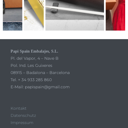
Papi Spain Embalajes, S.L.
Pl. del Vapor, 4 – Nave B
Pol. Ind. Les Guixeres
08915 – Badalona – Barcelona
Tel. + 34 933 285 860
E-Mail: papispain@gmail.com
Kontakt
Datenschutz
Impressum