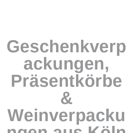
Geschenkverp
ackungen,
Präsentkörbe
&
Weinverpacku
ngen aus Köln