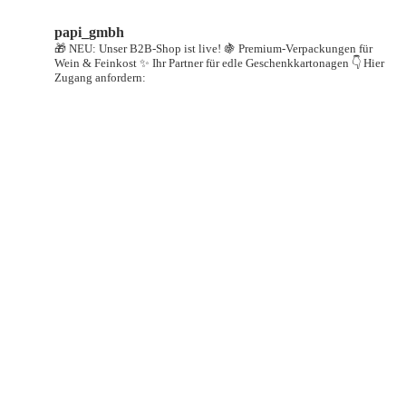
papi_gmbh
🎁 NEU: Unser B2B-Shop ist live!
🍇 Premium-Verpackungen für
Wein & Feinkost
✨ Ihr Partner für edle Geschenkkartonagen
👇 Hier
Zugang anfordern: